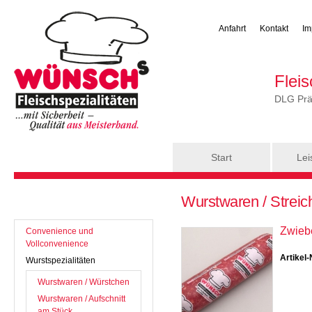
Anfahrt
Kontakt
Im
Flei
DLG Präm
Hauptmenü
Start
Lei
Sie sind hier
Wurstwaren / Streic
Zwieb
Convenience und
Vollconvenience
Artikel-
Wurstspezialitäten
Wurstwaren / Würstchen
Wurstwaren / Aufschnitt
am Stück