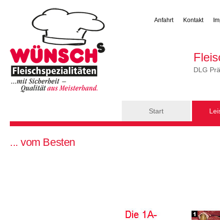
Anfahrt
Kontakt
Im
Flei
DLG Präm
Hauptmenü
Start
Lei
Sie sind hier
... vom Besten