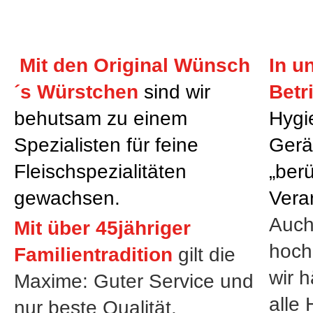
Mit den Original Wünsch
In u
´s Würstchen
sind wir
Betr
behutsam zu einem
Hygi
Spezialisten für feine
Gerä
Fleischspezialitäten
„ber
gewachsen.
Verar
Auch
Mit über 45jähriger
hochm
Familientradition
gilt die
wir 
Maxime: Guter Service und
alle
nur beste Qualität.