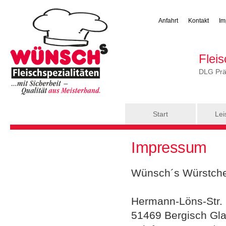
Anfahrt
Kontakt
Im
Flei
DLG Präm
Hauptmenü
Start
Lei
Sie sind hier
Impressum
Wünsch´s Würstc
Hermann-Löns-Str.
51469 Bergisch Gl