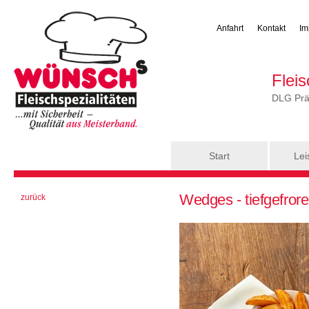
Anfahrt
Kontakt
Im
Flei
DLG Präm
Hauptmenü
Start
Lei
Sie sind hier
Wedges - tiefgefrore
zurück