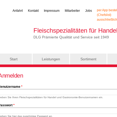
per App beste
Anfahrt
Kontakt
Impressum
Mitarbeiter
Jobs
(Chefslist)
ausschließlic
Fleischspezialitäten für Hand
DLG Prämierte Qualität und Service seit 1949
Start
Leistungen
Sortiment
Anmelden
Benutzername
*
eben Sie Ihren Fleischspezialitäten für Handel und Gastronomie-Benutzernamen ein.
Passwort
*
eben Sie hier das zugehörige Passwort an.