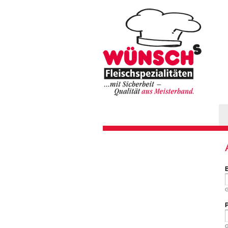
Hauptmenü
G
G