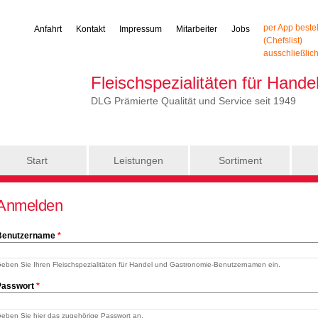
per App beste
Anfahrt
Kontakt
Impressum
Mitarbeiter
Jobs
(Chefslist)
ausschließlic
Fleischspezialitäten für Hand
DLG Prämierte Qualität und Service seit 1949
Start
Leistungen
Sortiment
Anmelden
Benutzername
*
eben Sie Ihren Fleischspezialitäten für Handel und Gastronomie-Benutzernamen ein.
Passwort
*
eben Sie hier das zugehörige Passwort an.