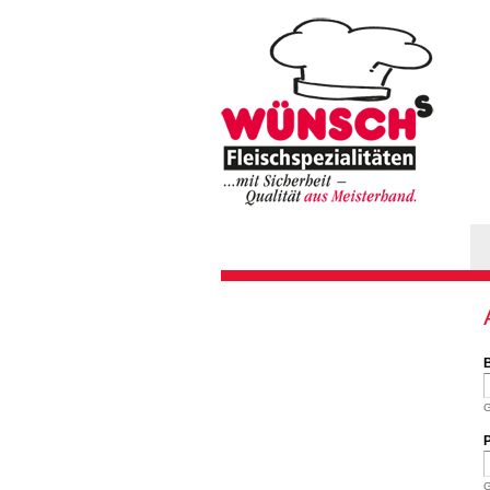
Hauptmenü
G
G