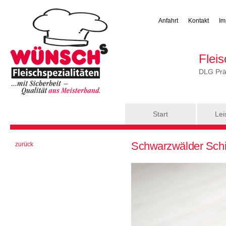
Anfahrt
Kontakt
Im
Flei
DLG Präm
Hauptmenü
Start
Lei
Sie sind hier
Schwarzwälder Sch
zurück