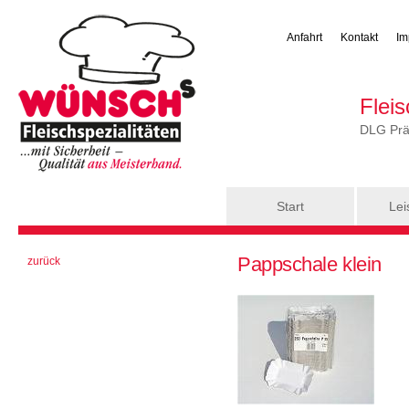
Anfahrt
Kontakt
Im
Flei
DLG Präm
Hauptmenü
Start
Lei
Sie sind hier
Pappschale klein
zurück