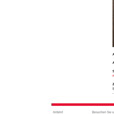
A
A
K
Z
5
-
Besuchen Sie u
Anfahrt