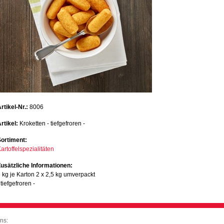
rtikel-Nr.:
8006
rtikel:
Kroketten - tiefgefroren -
Sortiment:
artoffelspezialitäten
usätzliche Informationen:
 kg je Karton 2 x 2,5 kg umverpackt
 tiefgefroren -
ns: