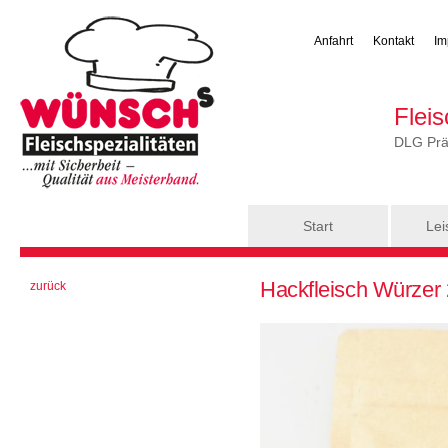
Anfahrt
Kontakt
Im
Flei
DLG Präm
Hauptmenü
Start
Lei
Sie sind hier
Hackfleisch Würzer
zurück