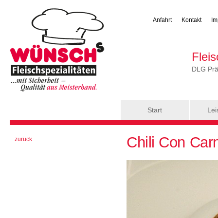
Anfahrt
Kontakt
Im
Flei
DLG Präm
Hauptmenü
Start
Lei
Sie sind hier
Chili Con Car
zurück