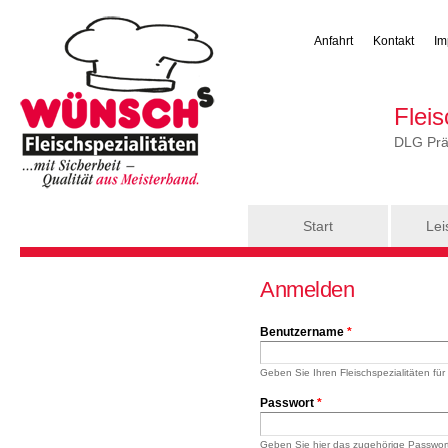
Anfahrt
Kontakt
Im
Flei
DLG Präm
Hauptmenü
Start
Lei
Anmelden
Benutzername
*
Geben Sie Ihren Fleischspezialitäten f
Passwort
*
Geben Sie hier das zugehörige Passwor